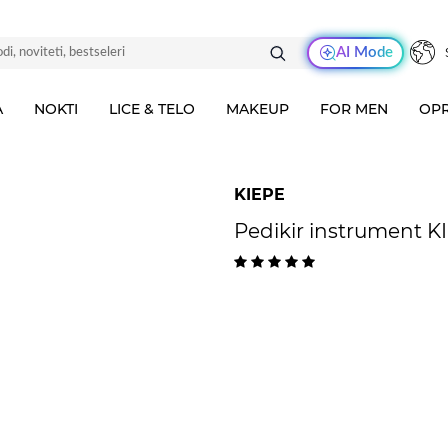
AI Mode
A
NOKTI
LICE & TELO
MAKEUP
FOR MEN
OPR
KIEPE
Pedikir instrument K