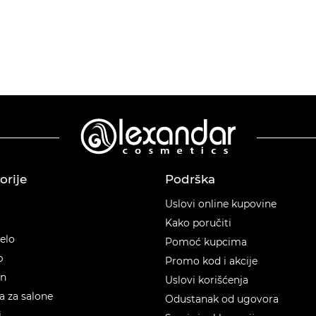
orije
Podrška
orije
Uslovi online kupovine
Kako poručiti
telo
Pomoć kupcima
p
Promo kod i akcije
en
Uslovi korišćenja
 za salone
Odustanak od ugovora
i