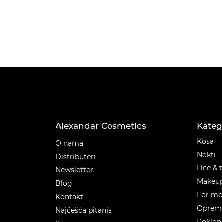
Alexandar Cosmetics
Kateg
Kateg
Kosa
O nama
Nokti
Distributeri
Lice & 
Newsletter
Makeu
Blog
For m
Kontakt
Oprema
Najčešća pitanja
Poklon