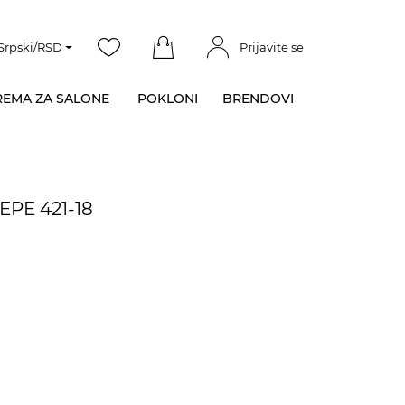
Srpski/RSD
Prijavite se
EMA ZA SALONE
POKLONI
BRENDOVI
IEPE 421-18