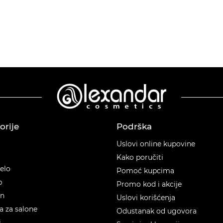
orije
Podrška
orije
Uslovi online kupovine
Kako poručiti
telo
Pomoć kupcima
p
Promo kod i akcije
en
Uslovi korišćenja
 za salone
Odustanak od ugovora
i