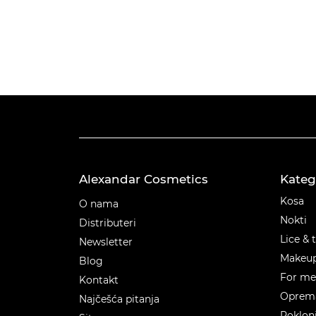
Alexandar Cosmetics
Kateg
Kateg
Kosa
O nama
Nokti
Distributeri
Lice & 
Newsletter
Makeu
Blog
For m
Kontakt
Oprema
Najčešća pitanja
Poklon