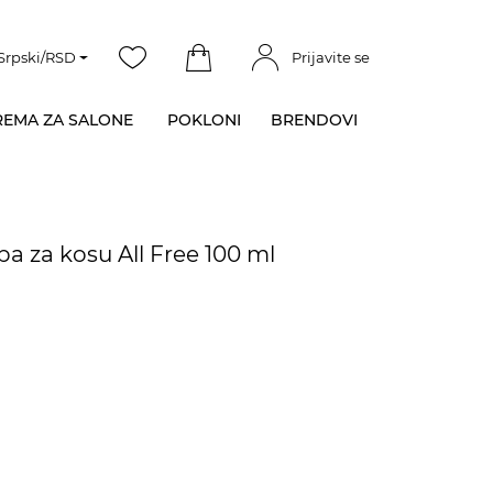
Srpski/RSD
Prijavite se
EMA ZA SALONE
POKLONI
BRENDOVI
ba za kosu All Free 100 ml