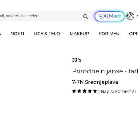
AI Mode
A
NOKTI
LICE & TELO
MAKEUP
FOR MEN
OPR
JJ's
Prirodne nijanse - far
7-7N Srednjeplava
Napiši komentar
|