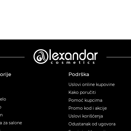
orije
Podrška
orije
Uslovi online kupovine
Kako poručiti
telo
Pomoć kupcima
p
Promo kod i akcije
en
Uslovi korišćenja
 za salone
Odustanak od ugovora
i