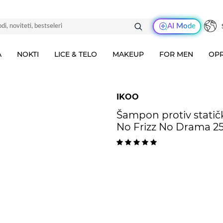
AI Mode
A
NOKTI
LICE & TELO
MAKEUP
FOR MEN
OPR
IKOO
Šampon protiv statičk
No Frizz No Drama 2