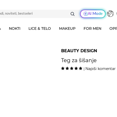
AI Mode
A
NOKTI
LICE & TELO
MAKEUP
FOR MEN
OPR
BEAUTY DESIGN
Teg za šišanje
Napiši komentar
|