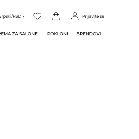
Srpski/RSD
Prijavite se
EMA ZA SALONE
POKLONI
BRENDOVI