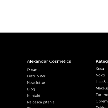
Alexandar Cosmetics
Kateg
Kateg
Kosa
O nama
Nokti
Distributeri
Lice & 
Newsletter
Makeu
Blog
For m
Kontakt
Oprema
Najčešća pitanja
Poklon