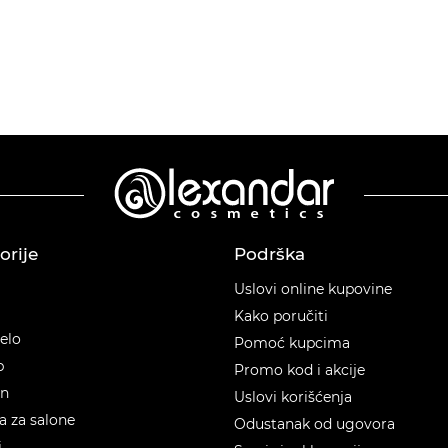
orije
Podrška
orije
Uslovi online kupovine
Kako poručiti
telo
Pomoć kupcima
p
Promo kod i akcije
en
Uslovi korišćenja
 za salone
Odustanak od ugovora
i