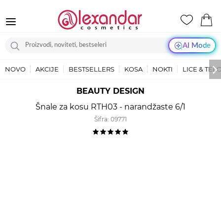
AI Mode
NOVO
AKCIJE
BESTSELLERS
KOSA
NOKTI
LICE & TEL
BEAUTY DESIGN
Šnale za kosu RTH03 - narandžaste 6/1
Šifra:
09771