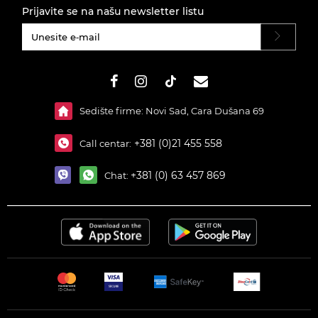
Prijavite se na našu newsletter listu
#}
Sedište firme: Novi Sad, Cara Dušana 69
+381 (0)21 455 558
Call centar:
+381 (0) 63 457 869
Chat: