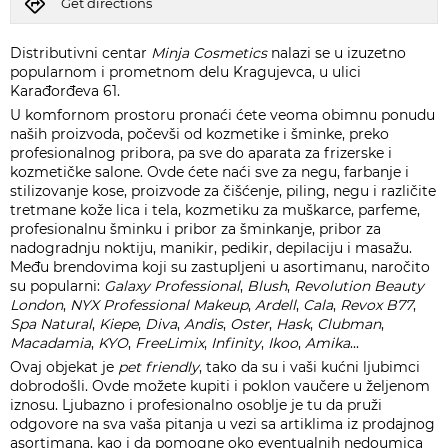
Get directions
Distributivni centar
Minja Cosmetics
nalazi se u izuzetno
popularnom i prometnom delu Kragujevca, u ulici
Karađorđeva 61.
U komfornom prostoru pronaći ćete veoma obimnu ponudu
naših proizvoda, počevši od kozmetike i šminke, preko
profesionalnog pribora, pa sve do aparata za frizerske i
kozmetičke salone. Ovde ćete naći sve za negu, farbanje i
stilizovanje kose, proizvode za čišćenje, piling, negu i različite
tretmane kože lica i tela, kozmetiku za muškarce, parfeme,
profesionalnu šminku i pribor za šminkanje, pribor za
nadogradnju noktiju, manikir, pedikir, depilaciju i masažu.
Među brendovima koji su zastupljeni u asortimanu, naročito
su popularni:
Galaxy Professional
,
Blush
,
Revolution Beauty
London
,
NYX Professional Makeup
,
Ardell
,
Cala
,
Revox B77
,
Spa Natural
,
Kiepe
,
Diva
,
Andis
,
Oster
,
Hask
,
Clubman
,
Macadamia
,
KYO
,
FreeLimix
,
Infinity
,
Ikoo
,
Amika
...
Ovaj objekat je
pet friendly
, tako da su i vaši kućni ljubimci
dobrodošli. Ovde možete kupiti i poklon vaučere u željenom
iznosu. Ljubazno i profesionalno osoblje je tu da pruži
odgovore na sva vaša pitanja u vezi sa artiklima iz prodajnog
asortimana, kao i da pomogne oko eventualnih nedoumica