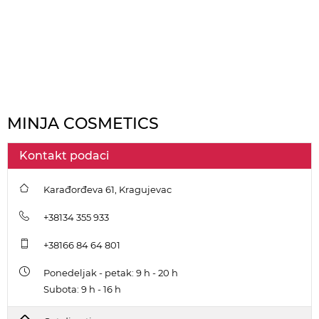
MINJA COSMETICS
Kontakt podaci
Karađorđeva 61, Kragujevac
+38134 355 933
+38166 84 64 801
Ponedeljak - petak: 9 h - 20 h
Subota: 9 h - 16 h