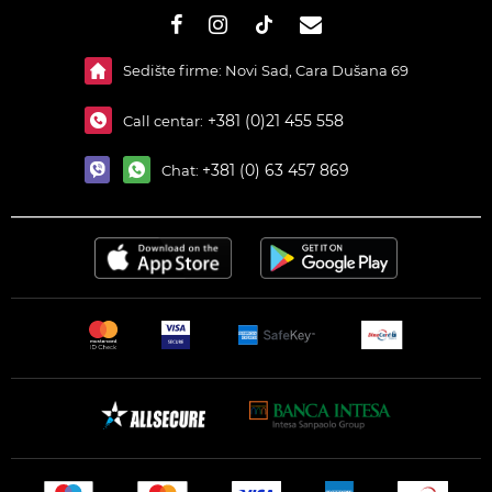
#}
Sedište firme: Novi Sad, Cara Dušana 69
+381 (0)21 455 558
Call centar:
+381 (0) 63 457 869
Chat: