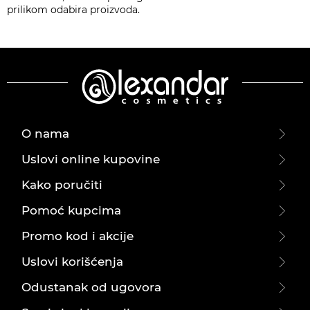
prilikom odabira proizvoda.
O nama
Uslovi online kupovine
Kako poručiti
Pomoć kupcima
Promo kod i akcije
Uslovi korišćenja
Odustanak od ugovora