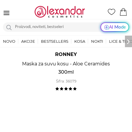
AI Mode
NOVO
AKCIJE
BESTSELLERS
KOSA
NOKTI
LICE & TEL
RONNEY
Maska za suvu kosu - Aloe Ceramides
300ml
Šifra:
36079