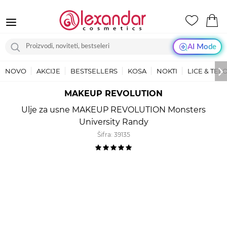
AI Mode
NOVO
AKCIJE
BESTSELLERS
KOSA
NOKTI
LICE & TEL
MAKEUP REVOLUTION
Ulje za usne MAKEUP REVOLUTION Monsters
University Randy
Šifra:
39135