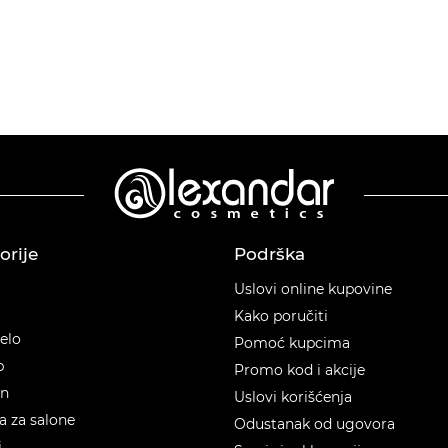
orije
Podrška
orije
Uslovi online kupovine
Kako poručiti
telo
Pomoć kupcima
p
Promo kod i akcije
en
Uslovi korišćenja
 za salone
Odustanak od ugovora
i