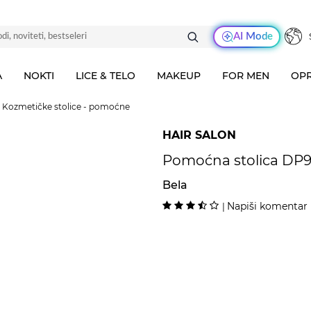
AI Mode
A
NOKTI
LICE & TELO
MAKEUP
FOR MEN
OPR
Kozmetičke stolice - pomoćne
HAIR SALON
Pomoćna stolica DP
Bela
Napiši komentar
|