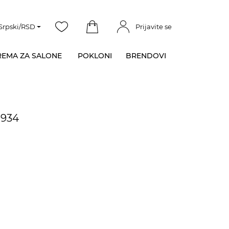
Srpski/RSD
Prijavite se
EMA ZA SALONE
POKLONI
BRENDOVI
9934