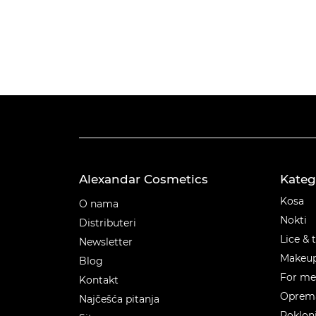
Alexandar Cosmetics
Kateg
Kateg
Kosa
O nama
Nokti
Distributeri
Lice & 
Newsletter
Makeu
Blog
For m
Kontakt
Oprema
Najčešća pitanja
Poklon