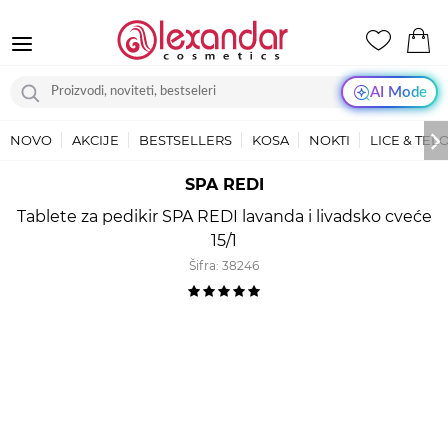
AI Mode
NOVO
AKCIJE
BESTSELLERS
KOSA
NOKTI
LICE & TEL
SPA REDI
Tablete za pedikir SPA REDI lavanda i livadsko cveće
15/1
Šifra:
38246