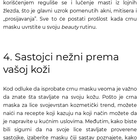
korišćenjem reguliše se i lučenje masti iz lojnih
žlezda, što je glavni uzrok pomenutih akni, mitisera i
„prosijavanja”. Sve to će postati prošlost kada crnu
masku uvrstite u svoju
beauty
rutinu.
4. Sastojci nežni prema
vašoj koži
Kod odluke da isprobate crnu masku veoma je važno
da znate šta stavljate na svoju kožu. Pošto je crna
maska za lice svojevrstan kozmetički trend, možete
naići na recepte koji kazuju na koji način možete da
je napravite u kućnim uslovima. Međutim, kako biste
bili sigurni da na svoje lice stavljate proverene
sastojke, izaberite masku čiji sastav poznajete, kako