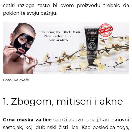
četiri razloga zašto bi ovom proizvodu trebalo da
poklonite svoju pažnju.
Foto:
Revuele
1. Zbogom, mitiseri i akne
Crna maska za lice
sadrži aktivni ugalj, kao osnovni
sastojak, koji dubinski čisti lice. Kao posledica toga,