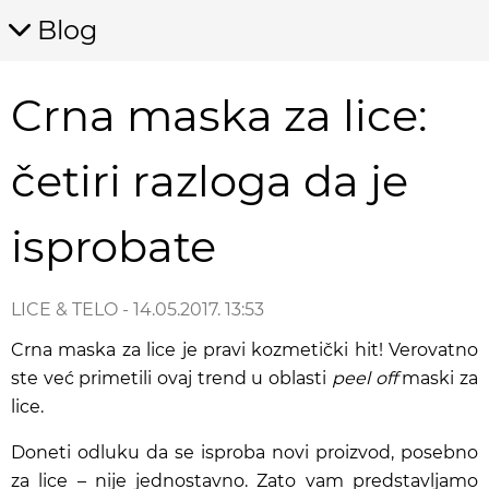
Blog
Crna maska za lice:
četiri razloga da je
isprobate
LICE & TELO
- 14.05.2017. 13:53
Crna maska za lice je pravi kozmetički hit! Verovatno
ste već primetili ovaj trend u oblasti
peel off
maski za
lice.
Doneti odluku da se isproba novi proizvod, posebno
za lice – nije jednostavno. Zato vam predstavljamo