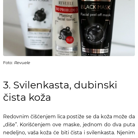
Foto:
Revuele
3. Svilenkasta, dubinski
čista koža
Redovnim čišćenjem lica postiže se da koža može da
„diše”. Korišćenjem ove maske, jednom do dva puta
nedeljno, vaša koža će biti čista i svilenkasta. Njenim