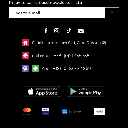
Prijavite se na našu newsletter listu
#}
Sedište firme: Novi Sad, Cara Dušana 69
+381 (0)21 455 558
Call centar:
+381 (0) 63 457 869
Chat: