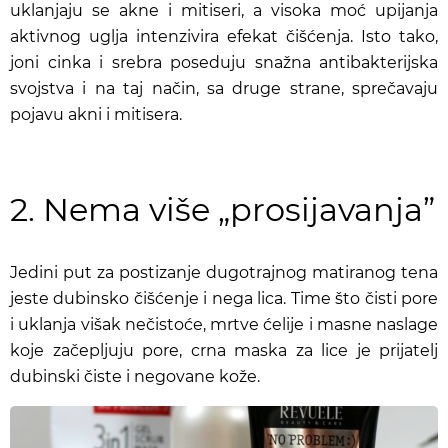
uklanjaju se akne i mitiseri, a visoka moć upijanja
aktivnog uglja intenzivira efekat čišćenja. Isto tako,
joni cinka i srebra poseduju snažna antibakterijska
svojstva i na taj način, sa druge strane, sprečavaju
pojavu akni i mitisera.
2. Nema više „prosijavanja”
Jedini put za postizanje dugotrajnog matiranog tena
jeste dubinsko čišćenje i nega lica. Time što čisti pore
i uklanja višak nečistoće, mrtve ćelije i masne naslage
koje začepljuju pore, crna maska za lice je prijatelj
dubinski čiste i negovane kože.