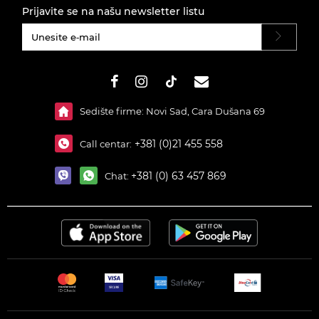
Prijavite se na našu newsletter listu
#}
Sedište firme: Novi Sad, Cara Dušana 69
+381 (0)21 455 558
Call centar:
+381 (0) 63 457 869
Chat: