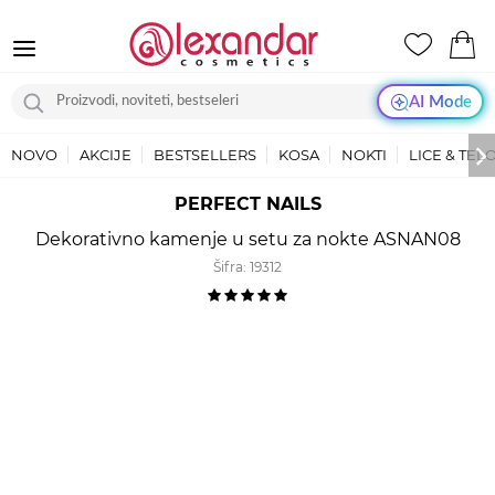
AI Mode
NOVO
AKCIJE
BESTSELLERS
KOSA
NOKTI
LICE & TEL
PERFECT NAILS
Dekorativno kamenje u setu za nokte ASNAN08
Šifra:
19312