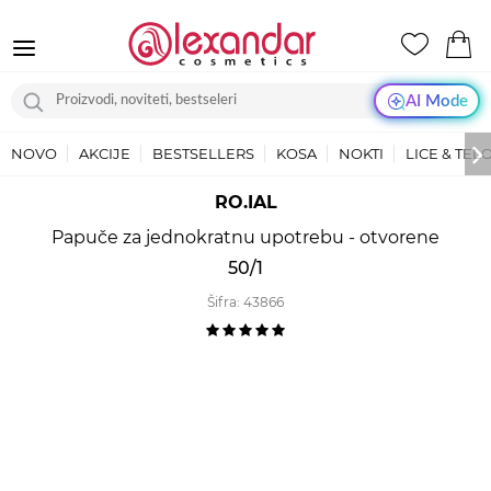
AI Mode
NOVO
AKCIJE
BESTSELLERS
KOSA
NOKTI
LICE & TEL
RO.IAL
Papuče za jednokratnu upotrebu - otvorene
50/1
Šifra:
43866