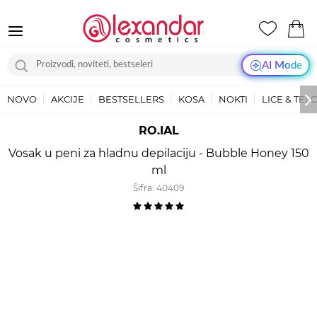
AI Mode
NOVO
AKCIJE
BESTSELLERS
KOSA
NOKTI
LICE & TEL
RO.IAL
Vosak u peni za hladnu depilaciju - Bubble Honey 150
ml
Šifra:
40409