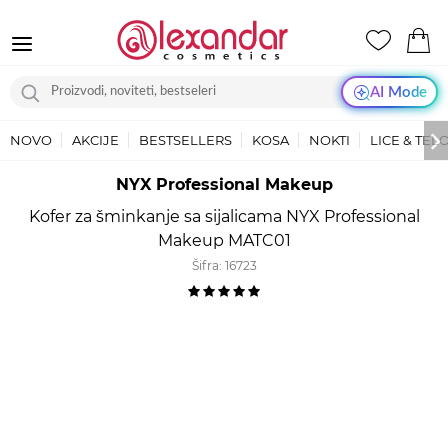
AI Mode
NOVO
AKCIJE
BESTSELLERS
KOSA
NOKTI
LICE & TEL
NYX Professional Makeup
Kofer za šminkanje sa sijalicama NYX Professional
Makeup MATC01
Šifra:
16723