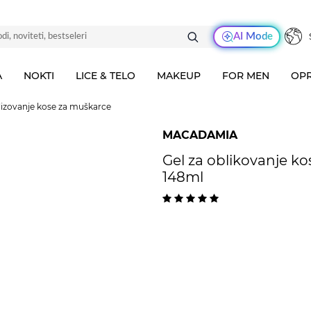
AI Mode
A
NOKTI
LICE & TELO
MAKEUP
FOR MEN
OPR
ilizovanje kose za muškarce
MACADAMIA
Gel za oblikovanje 
148ml