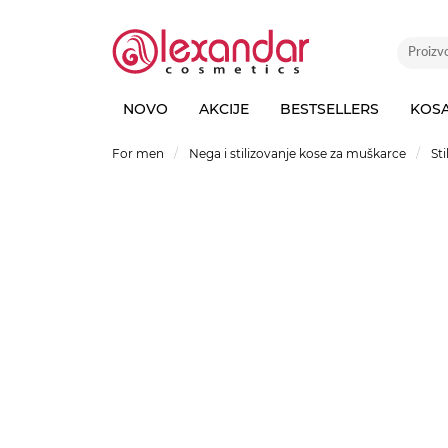
NOVO
AKCIJE
BESTSELLERS
KOS
For men
Nega i stilizovanje kose za muškarce
St