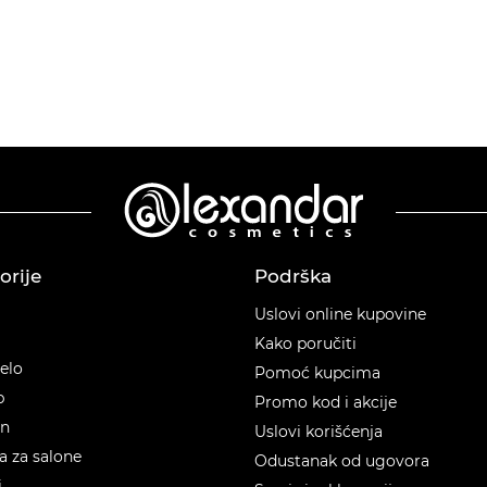
orije
Podrška
orije
Uslovi online kupovine
Kako poručiti
telo
Pomoć kupcima
p
Promo kod i akcije
en
Uslovi korišćenja
 za salone
Odustanak od ugovora
i