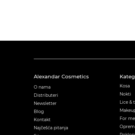
Alexandar Cosmetics
Kateg
Kateg
Kosa
O nama
Nokti
Distributeri
Lice & 
Newsletter
Makeu
Blog
For m
Kontakt
Oprema
Najčešća pitanja
Poklon