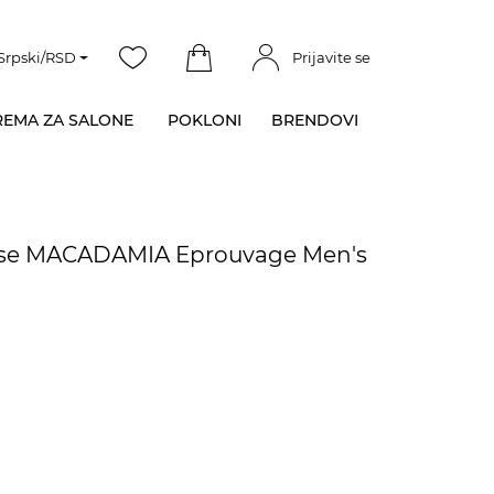
Srpski/RSD
Prijavite se
EMA ZA SALONE
POKLONI
BRENDOVI
kose MACADAMIA Eprouvage Men's