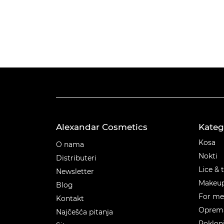
Alexandar Cosmetics
Kateg
Kateg
Kosa
O nama
Nokti
Distributeri
Lice & 
Newsletter
Makeu
Blog
For m
Kontakt
Oprema
Najčešća pitanja
Poklon