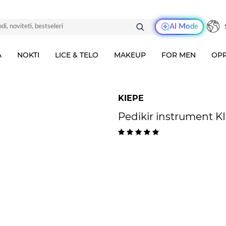
AI Mode
A
NOKTI
LICE & TELO
MAKEUP
FOR MEN
OPR
KIEPE
Pedikir instrument K