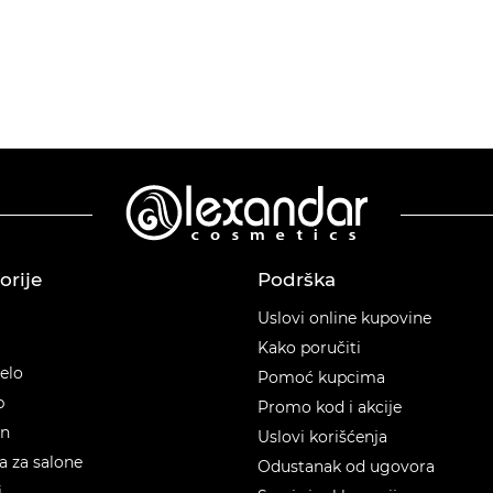
orije
Podrška
orije
Uslovi online kupovine
Kako poručiti
telo
Pomoć kupcima
p
Promo kod i akcije
en
Uslovi korišćenja
 za salone
Odustanak od ugovora
i