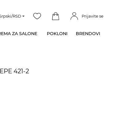
Srpski/RSD
Prijavite se
EMA ZA SALONE
POKLONI
BRENDOVI
IEPE 421-2