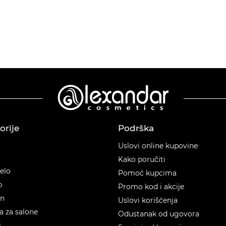
orije
Podrška
orije
Uslovi online kupovine
Kako poručiti
telo
Pomoć kupcima
p
Promo kod i akcije
en
Uslovi korišćenja
 za salone
Odustanak od ugovora
i