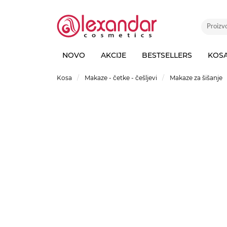
NOVO
AKCIJE
BESTSELLERS
KOS
Kosa
Makaze - četke - češljevi
Makaze za šišanje