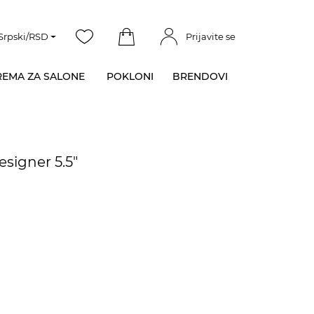
Srpski/RSD
Prijavite se
EMA ZA SALONE
POKLONI
BRENDOVI
esigner 5.5"