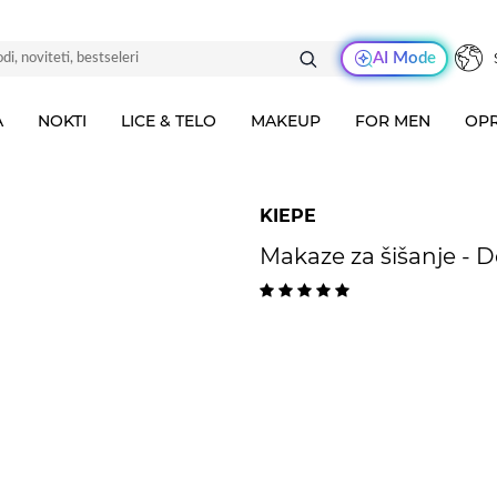
AI Mode
A
NOKTI
LICE & TELO
MAKEUP
FOR MEN
OPR
KIEPE
Makaze za šišanje - D