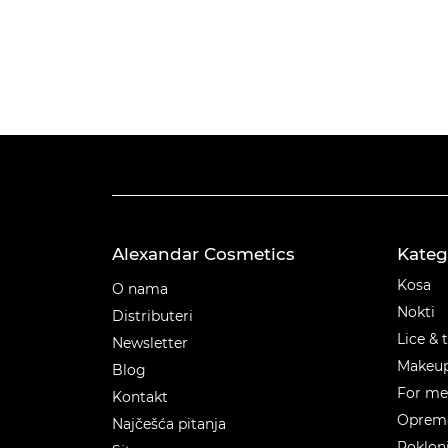
Alexandar Cosmetics
Kateg
Kateg
Kosa
O nama
Nokti
Distributeri
Lice & 
Newsletter
Makeu
Blog
For m
Kontakt
Oprema
Najčešća pitanja
Poklon