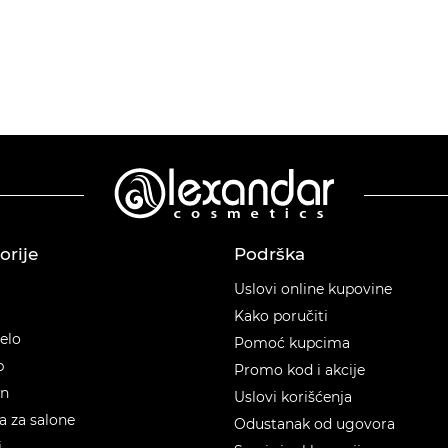
orije
Podrška
orije
Uslovi online kupovine
Kako poručiti
telo
Pomoć kupcima
p
Promo kod i akcije
en
Uslovi korišćenja
 za salone
Odustanak od ugovora
i