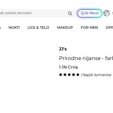
AI Mode
A
NOKTI
LICE & TELO
MAKEUP
FOR MEN
OPR
JJ's
Prirodne nijanse - far
1-1N Crna
Napiši komentar
|