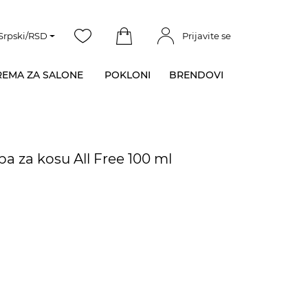
Srpski/RSD
Prijavite se
EMA ZA SALONE
POKLONI
BRENDOVI
ba za kosu All Free 100 ml