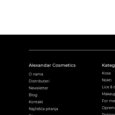
Alexandar Cosmetics
Kateg
Kateg
Kosa
O nama
Nokti
Distributeri
Lice & 
Newsletter
Makeu
Blog
For m
Kontakt
Oprema
Najčešća pitanja
Poklon