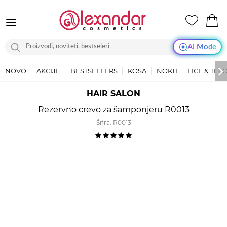
AI Mode
NOVO
AKCIJE
BESTSELLERS
KOSA
NOKTI
LICE & TEL
HAIR SALON
Rezervno crevo za šamponjeru R0013
Šifra:
R0013