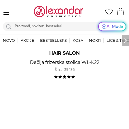
AI Mode
NOVO
AKCIJE
BESTSELLERS
KOSA
NOKTI
LICE & TEL
HAIR SALON
Dečija frizerska stolica WL-K22
Šifra:
39436