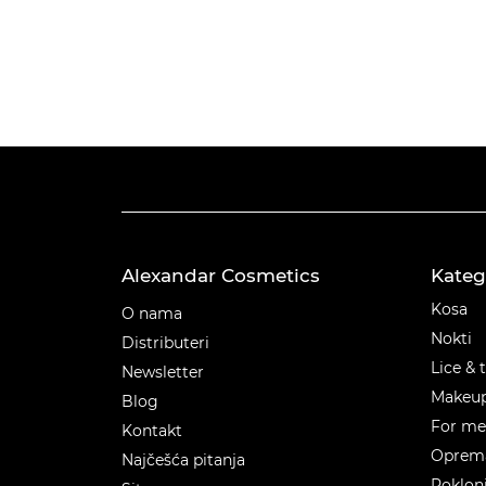
Alexandar Cosmetics
Kateg
Kateg
Kosa
O nama
Nokti
Distributeri
Lice & 
Newsletter
Makeu
Blog
For m
Kontakt
Oprema
Najčešća pitanja
Poklon