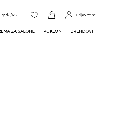
Srpski/RSD
Prijavite se
EMA ZA SALONE
POKLONI
BRENDOVI