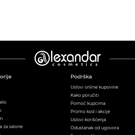
orije
Podrška
orije
Uslovi online kupovine
Kako poručiti
telo
Pomoć kupcima
p
Promo kod i akcije
en
Uslovi korišćenja
 za salone
Odustanak od ugovora
i