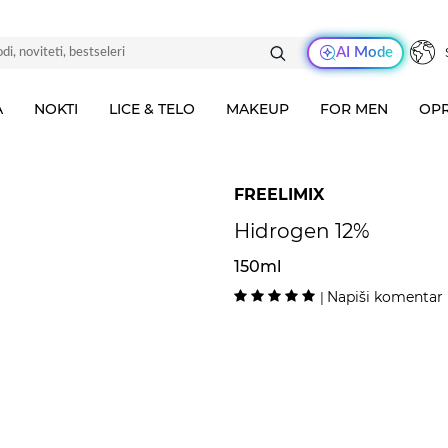
AI Mode
A
NOKTI
LICE & TELO
MAKEUP
FOR MEN
OPR
FREELIMIX
Hidrogen 12%
150ml
Napiši komentar
|