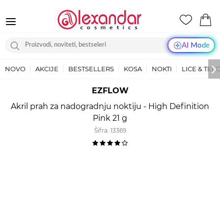
AI Mode
NOVO
AKCIJE
BESTSELLERS
KOSA
NOKTI
LICE & TEL
EZFLOW
Akril prah za nadogradnju noktiju - High Definition
Pink 21 g
Šifra:
13369