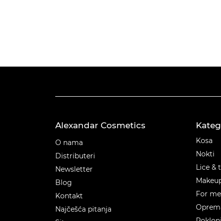
Alexandar Cosmetics
Kateg
Kateg
Kosa
O nama
Nokti
Distributeri
Lice & 
Newsletter
Makeu
Blog
For m
Kontakt
Oprema
Najčešća pitanja
Poklon