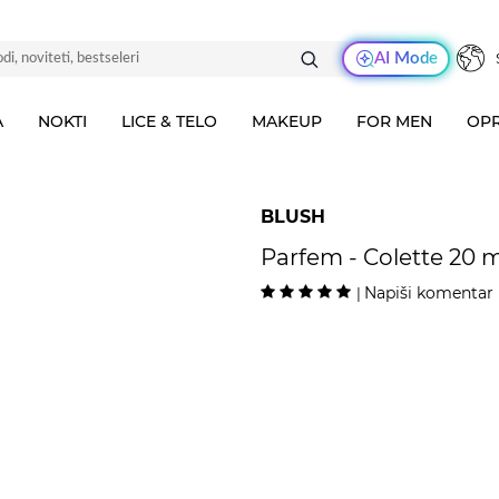
AI Mode
A
NOKTI
LICE & TELO
MAKEUP
FOR MEN
OPR
BLUSH
Parfem - Colette 20 m
Napiši komentar
|