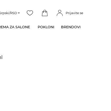
Srpski/RSD
Prijavite se
EMA ZA SALONE
POKLONI
BRENDOVI
l