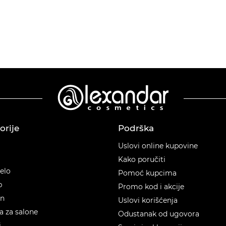
orije
Podrška
orije
Uslovi online kupovine
Kako poručiti
telo
Pomoć kupcima
p
Promo kod i akcije
en
Uslovi korišćenja
 za salone
Odustanak od ugovora
i