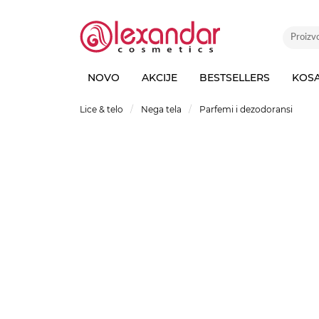
NOVO
AKCIJE
BESTSELLERS
KOS
Lice & telo
Nega tela
Parfemi i dezodoransi