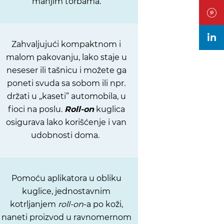
manjim torbama.
in
Zahvaljujući kompaktnom i
malom pakovanju, lako staje u
neseser ili tašnicu i možete ga
poneti svuda sa sobom ili npr.
držati u „kaseti” automobila, u
fioci na poslu.
Roll-on
kuglica
osigurava lako korišćenje i van
udobnosti doma.
Pomoću aplikatora u obliku
kuglice, jednostavnim
kotrljanjem
roll-on
-a po koži,
naneti proizvod u ravnomernom