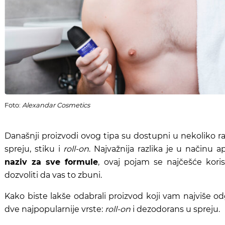
Foto:
Alexandar Cosmetics
Današnji proizvodi ovog tipa su dostupni u nekoliko razl
spreju, stiku i
roll-on
. Najvažnija razlika je u načinu ap
naziv za sve formule
, ovaj pojam se najčešće kori
dozvoliti da vas to zbuni.
Kako biste lakše odabrali proizvod koji vam najviše 
dve najpopularnije vrste:
roll-on
i dezodorans u spreju.