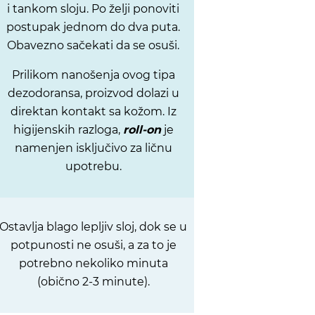
i tankom sloju. Po želji ponoviti
postupak jednom do dva puta.
Obavezno sačekati da se osuši.
Prilikom nanošenja ovog tipa
dezodoransa, proizvod dolazi u
direktan kontakt sa kožom. Iz
higijenskih razloga,
roll-on
je
namenjen isključivo za ličnu
upotrebu.
Ostavlja blago lepljiv sloj, dok se u
potpunosti ne osuši, a za to je
potrebno nekoliko minuta
(obično 2-3 minute).