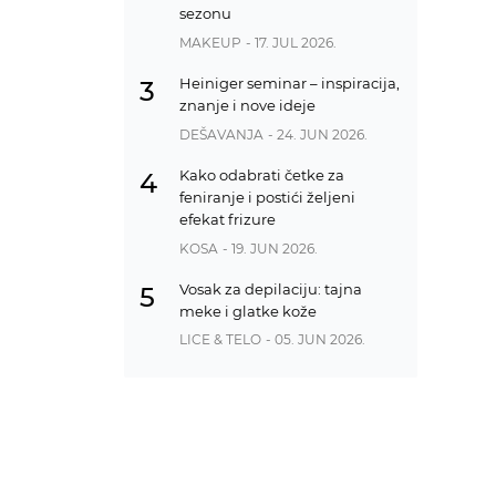
sezonu
MAKEUP
- 17. JUL 2026.
Heiniger seminar – inspiracija,
3
znanje i nove ideje
DEŠAVANJA
- 24. JUN 2026.
Kako odabrati četke za
4
feniranje i postići željeni
efekat frizure
KOSA
- 19. JUN 2026.
Vosak za depilaciju: tajna
5
meke i glatke kože
LICE & TELO
- 05. JUN 2026.