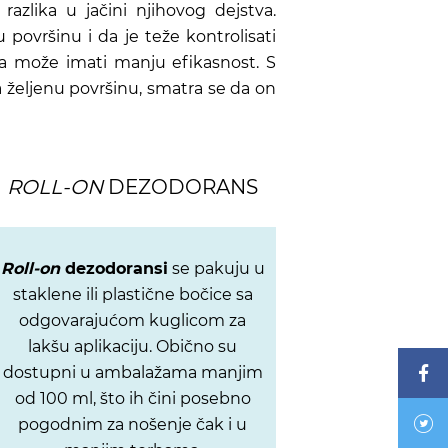
azlika u jačini njihovog dejstva.
 površinu i da je teže kontrolisati
sa može imati manju efikasnost. S
a željenu površinu, smatra se da on
.
ROLL-ON
DEZODORANS
Roll-on
dezodoransi
se pakuju u
staklene ili plastične bočice sa
odgovarajućom kuglicom za
lakšu aplikaciju. Obično su
dostupni u ambalažama manjim
od 100 ml, što ih čini posebno
pogodnim za nošenje čak i u