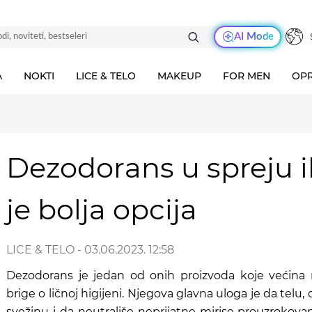
AI Mode
A
NOKTI
LICE & TELO
MAKEUP
FOR MEN
OPR
Dezodorans u spreju ili
je bolja opcija
LICE & TELO
- 03.06.2023. 12:58
Dezodorans je jedan od onih proizvoda koje većina 
brige o ličnoj higijeni. Njegova glavna uloga je da tel
svežinu i da neutrališe neprijatne mirise prouzrokova