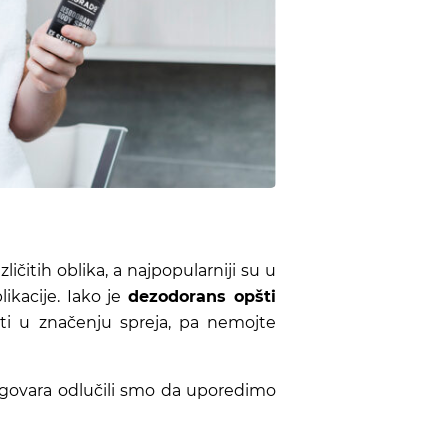
ičitih oblika, a najpopularniji su u
likacije. Iako je
dezodorans opšti
sti u značenju spreja, pa nemojte
odgovara odlučili smo da uporedimo