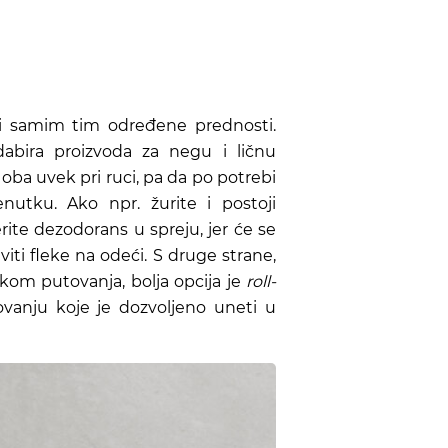
e i samim tim određene prednosti.
abira proizvoda za negu i ličnu
m oba uvek pri ruci, pa da po potrebi
nutku. Ako npr. žurite i postoji
ite dezodorans u spreju, jer će se
viti fleke na odeći. S druge strane,
ikom putovanja, bolja opcija je
roll-
ovanju koje je dozvoljeno uneti u