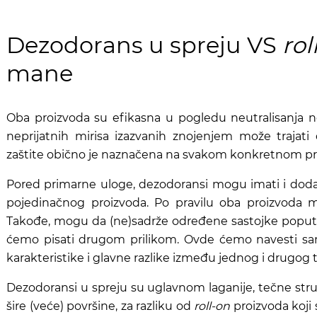
Dezodorans u spreju VS
rol
mane
Oba proizvoda su efikasna u pogledu neutralisanja
n
neprijatnih mirisa izazvanih znojenjem može trajati 
zaštite obično je naznačena na svakom konkretnom pr
Pored primarne uloge, dezodoransi mogu imati i dodat
pojedinačnog proizvoda. Po pravilu oba proizvoda mo
Takođe, mogu da (ne)sadrže određene sastojke poput a
ćemo pisati drugom prilikom. Ovde ćemo navesti sam
karakteristike i glavne razlike između jednog i drugog 
Dezodoransi u spreju su uglavnom laganije, tečne struk
šire (veće) površine, za razliku od
roll-on
proizvoda koji 