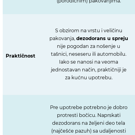
(porodičnim) pakovanjima.
S obzirom na vrstu i veličinu
pakovanja,
dezodorans u spreju
nije pogodan za nošenje u
tašnici, neseseru ili automobilu.
Praktičnost
Iako se nanosi na veoma
jednostavan način, praktičniji je
za kućnu upotrebu.
Pre upotrebe potrebno je dobro
protresti bočicu. Naprskati
dezodorans na željeni deo tela
(najčešće pazuh) sa udaljenosti