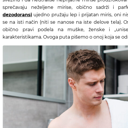
sprečavaju neželjene mirise, obično sadrži i pa
dezodoransi
ujedno pružaju lep i prijatan miris, oni 
se na isti način (niti se nanose na iste delove tela).
obično pravi podela na muške, ženske i „unisek
karakteristikama. Ovoga puta pišemo o onoj koja se odn