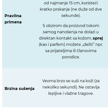
od najmanje 15 cm, koristeći
kratko prskanje (ne duže od dve
sekunde).
Pravilna
primena
S obzirom da proizvod tokom
samog nanošenja ne dolazi u
direktan kontakt sa kožom,
sprej
(kao i parfem) možete „deliti” npr.
sa prijateljima ili članovima
porodice.
Veoma brzo se suši na koži (za
nekoliko sekundi). Ne ostavlja
Brzina sušenja
lepljive i vlažne tragove.