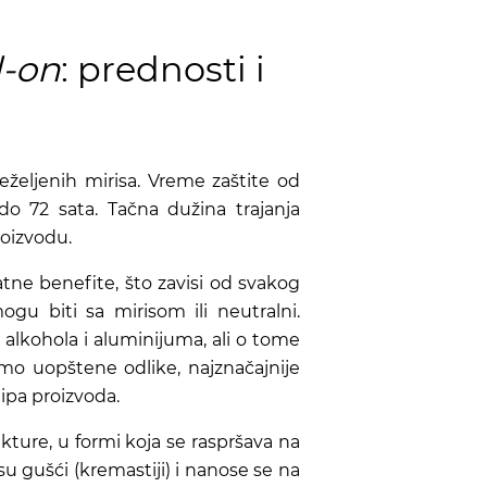
l-on
: prednosti i
eželjenih mirisa. Vreme zaštite od
do 72 sata. Tačna dužina trajanja
oizvodu.
ne benefite, što zavisi od svakog
gu biti sa mirisom ili neutralni.
lkohola i aluminijuma, ali o tome
o uopštene odlike, najznačajnije
tipa proizvoda.
ture, u formi koja se raspršava na
su gušći (kremastiji) i nanose se na