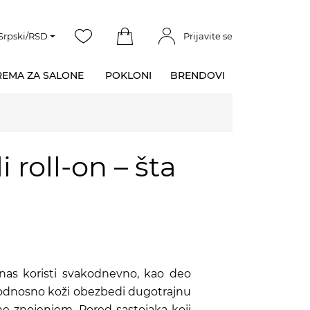
Srpski/RSD
Prijavite se
EMA ZA SALONE
POKLONI
BRENDOVI
 roll-on – šta
nas koristi svakodnevno, kao deo
u, odnosno koži obezbedi dugotrajnu
ne znojenjem. Pored sastojaka koji