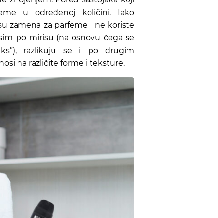
rfeme u određenoj količini.
Iako
nisu zamena za parfeme i ne koriste
 Osim po mirisu (na osnovu čega se
s”), razlikuju se i po drugim
osi na različite forme
i teksture.