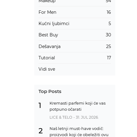
Makeup
54
For Men
16
Kućni ljubimci
5
Best Buy
30
Dešavanja
25
Tutorial
17
Vidi sve
Top Posts
Kremasti parfemi koji će vas
1
potpuno očarati
LICE & TELO
- 31. JUL 2026.
Naš letnji must-have vodič:
2
proizvodi koji će obeležiti ovu