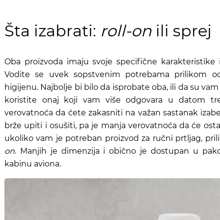
Šta izabrati:
roll-on
ili sprej
Oba proizvoda imaju svoje specifične karakteristik
Vodite se uvek sopstvenim potrebama prilikom od
higijenu. Najbolje bi bilo da isprobate oba, ili da su va
koristite onaj koji vam više odgovara u datom tre
verovatnoća da ćete zakasniti na važan sastanak izaber
brže upiti i osušiti, pa je manja verovatnoća da će osta
ukoliko vam je potreban proizvod za ručni prtljag, pril
on
. Manjih je dimenzija i obično je dostupan u pak
kabinu aviona.