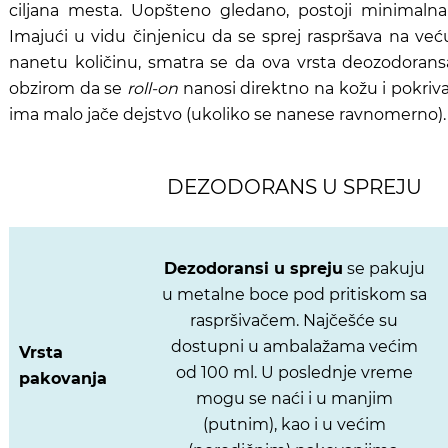
ciljana mesta.
Uopšteno gledano, postoji minimalna r
Imajući u vidu činjenicu da se sprej raspršava na veću
nanetu količinu, smatra se da ova vrsta deozodoran
obzirom da se
roll-on
nanosi direktno na kožu i pokriv
ima malo jače dejstvo (ukoliko se nanese ravnomerno)
DEZODORANS U SPREJU
Dezodoransi u spreju
se pakuju
u metalne boce pod pritiskom sa
raspršivačem. Najčešće su
dostupni u ambalažama većim
Vrsta
od 100 ml. U poslednje vreme
pakovanja
mogu se naći i u manjim
(putnim), kao i u većim