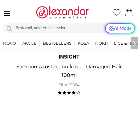
AI Mode
NOVO
AKCIJE
BESTSELLERS
KOSA
NOKTI
LICE & TEL
INSIGHT
Šampon za oštećenu kosu - Damaged Hair
100ml
Šifra:
21064