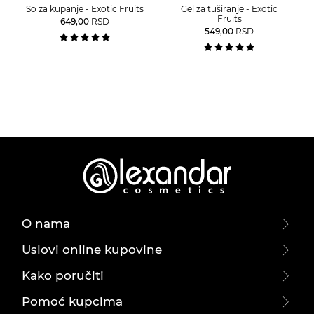
So za kupanje - Exotic Fruits
Gel za tuširanje - Exotic
Fruits
649,00
RSD
549,00
RSD
O nama
Uslovi online kupovine
Kako poručiti
Pomoć kupcima