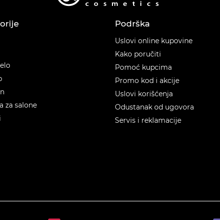
orije
Podrška
orije
Uslovi online kupovine
Kako poručiti
telo
Pomoć kupcima
p
Promo kod i akcije
en
Uslovi korišćenja
 za salone
Odustanak od ugovora
i
Servis i reklamacije