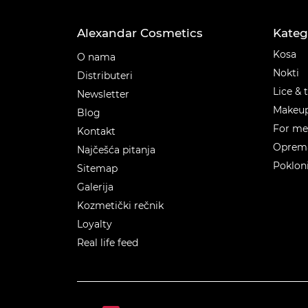
Alexandar Cosmetics
Kateg
Kateg
Kosa
O nama
Nokti
Distributeri
Lice & 
Newsletter
Makeu
Blog
For m
Kontakt
Oprema
Najčešća pitanja
Poklon
Sitemap
Galerija
Kozmetički rečnik
Loyalty
Real life feed