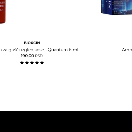
BIOXCIN
 za gušći izgled kose - Quantum 6 ml
Ampu
190,00
RSD