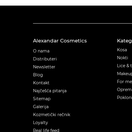
Alexandar Cosmetics
Kateg
Kateg
Kosa
O nama
Nokti
Distributeri
Lice & 
Newsletter
Makeu
Blog
For m
Kontakt
Oprema
Najčešća pitanja
Poklon
Sitemap
Galerija
Kozmetički rečnik
Loyalty
Real life feed