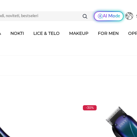
AI Mode
A
NOKTI
LICE & TELO
MAKEUP
FOR MEN
OPR
-30%