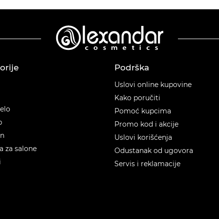
orije
Podrška
orije
Uslovi online kupovine
Kako poručiti
telo
Pomoć kupcima
p
Promo kod i akcije
en
Uslovi korišćenja
 za salone
Odustanak od ugovora
i
Servis i reklamacije