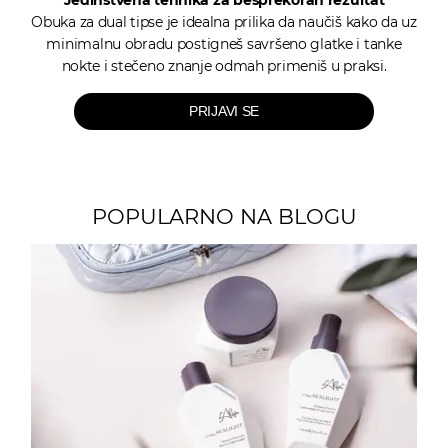
Jedinstvena tehnika za besprekoran rezultat
Obuka za dual tipse je idealna prilika da naučiš kako da uz
minimalnu obradu postigneš savršeno glatke i tanke
nokte i stečeno znanje odmah primeniš u praksi.
PRIJAVI SE
POPULARNO NA BLOGU