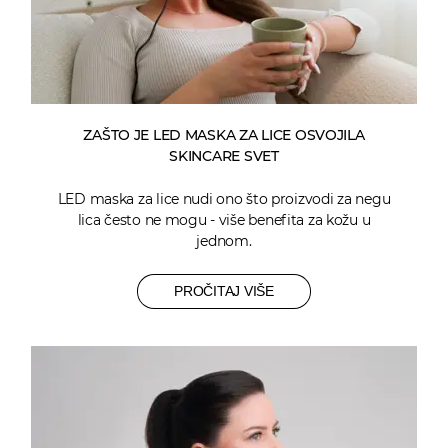
ZAŠTO JE LED MASKA ZA LICE OSVOJILA
SKINCARE SVET
LED maska za lice nudi ono što proizvodi za negu
lica često ne mogu - više benefita za kožu u
jednom.
PROČITAJ VIŠE