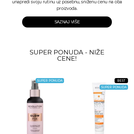
unapredi svoju rutinu uz posebnu, sniženu cenu na oba
proizvoda.
SAZNAJ VIŠE
SUPER PONUDA - NIŽE
CENE!
SUPER PONUDA
BEST
SUPER PONUDA