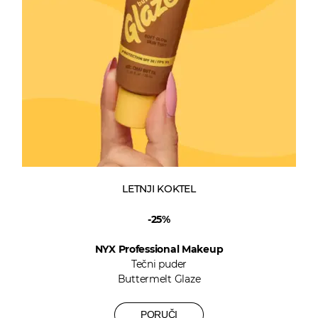
LETNJI KOKTEL
-25%
NYX Professional Makeup
Tečni puder
Buttermelt Glaze
PORUČI