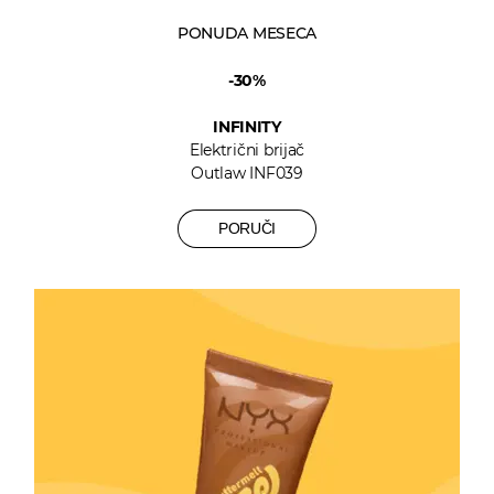
PONUDA MESECA
-30%
INFINITY
Električni brijač
Outlaw INF039
PORUČI