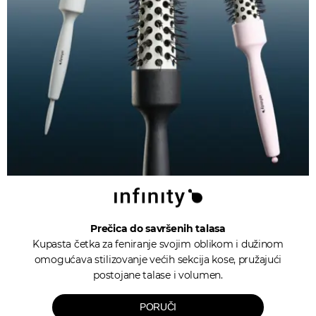
Prečica do savršenih talasa
Kupasta četka za feniranje svojim oblikom i dužinom
omogućava stilizovanje većih sekcija kose, pružajući
postojane talase i volumen.
PORUČI