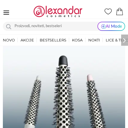
AI Mode
NOVO
AKCIJE
BESTSELLERS
KOSA
NOKTI
LICE & TEL
ALEXANDAR
COSMETICS
-
U
SLUŽBI
LEPOTE!